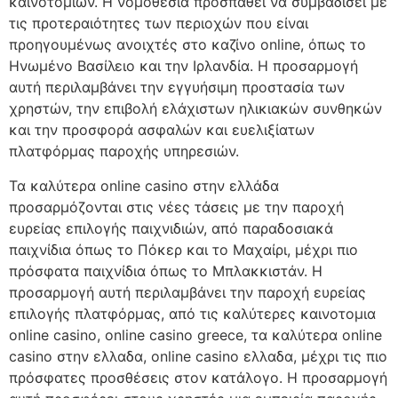
καινοτομιών. Η νομοθεσία προσπαθεί να συμβαδίσει με
τις προτεραιότητες των περιοχών που είναι
προηγουμένως ανοιχτές στο καζίνο online, όπως το
Ηνωμένο Βασίλειο και την Ιρλανδία. Η προσαρμογή
αυτή περιλαμβάνει την εγγυήσιμη προστασία των
χρηστών, την επιβολή ελάχιστων ηλικιακών συνθηκών
και την προσφορά ασφαλών και ευελιξίατων
πλατφόρμας παροχής υπηρεσιών.
Τα καλύτερα online casino στην ελλάδα
προσαρμόζονται στις νέες τάσεις με την παροχή
ευρείας επιλογής παιχνιδιών, από παραδοσιακά
παιχνίδια όπως το Πόκερ και το Μαχαίρι, μέχρι πιο
πρόσφατα παιχνίδια όπως το Μπλακκιστάν. Η
προσαρμογή αυτή περιλαμβάνει την παροχή ευρείας
επιλογής πλατφόρμας, από τις καλύτερες καινοτομια
online casino, online casino greece, τα καλύτερα online
casino στην ελλαδα, online casino ελλαδα, μέχρι τις πιο
πρόσφατες προσθέσεις στον κατάλογο. Η προσαρμογή