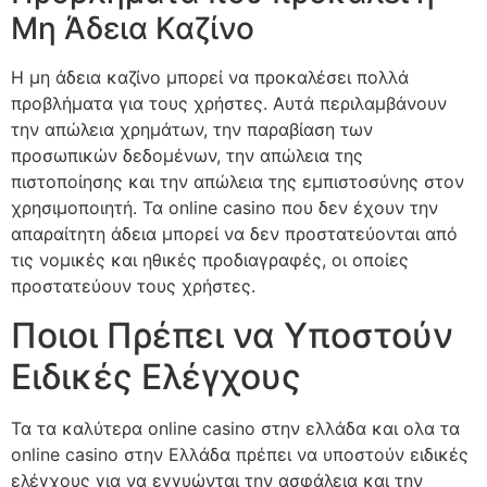
Μη Άδεια Καζίνο
Η μη άδεια καζίνο μπορεί να προκαλέσει πολλά
προβλήματα για τους χρήστες. Αυτά περιλαμβάνουν
την απώλεια χρημάτων, την παραβίαση των
προσωπικών δεδομένων, την απώλεια της
πιστοποίησης και την απώλεια της εμπιστοσύνης στον
χρησιμοποιητή. Τα online casino που δεν έχουν την
απαραίτητη άδεια μπορεί να δεν προστατεύονται από
τις νομικές και ηθικές προδιαγραφές, οι οποίες
προστατεύουν τους χρήστες.
Ποιοι Πρέπει να Υποστούν
Ειδικές Ελέγχους
Τα τα καλύτερα online casino στην ελλάδα και ολα τα
online casino στην Ελλάδα πρέπει να υποστούν ειδικές
ελέγχους για να εγγυώνται την ασφάλεια και την