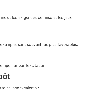
inclut les exigences de mise et les jeux
exemple, sont souvent les plus favorables.
emporter par l’excitation.
pôt
tains inconvénients :