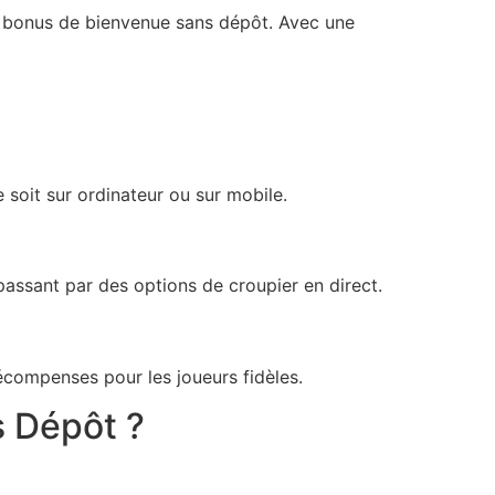
s bonus de bienvenue sans dépôt. Avec une
 soit sur ordinateur ou sur mobile.
passant par des options de croupier en direct.
compenses pour les joueurs fidèles.
 Dépôt ?