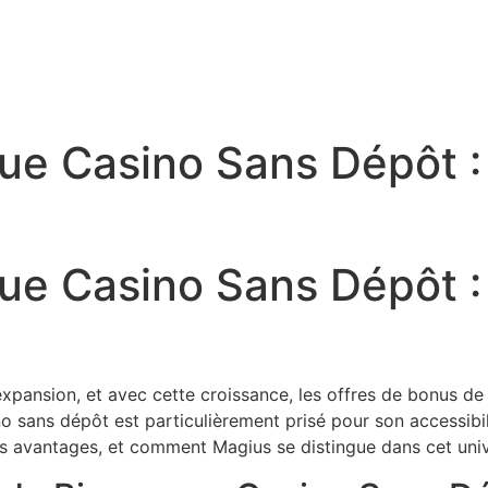
ue Casino Sans Dépôt 
ue Casino Sans Dépôt 
xpansion, et avec cette croissance, les offres de bonus de 
o sans dépôt est particulièrement prisé pour son accessibil
es avantages, et comment Magius se distingue dans cet univ