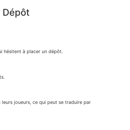
s Dépôt
i hésitent à placer un dépôt.
ts.
leurs joueurs, ce qui peut se traduire par