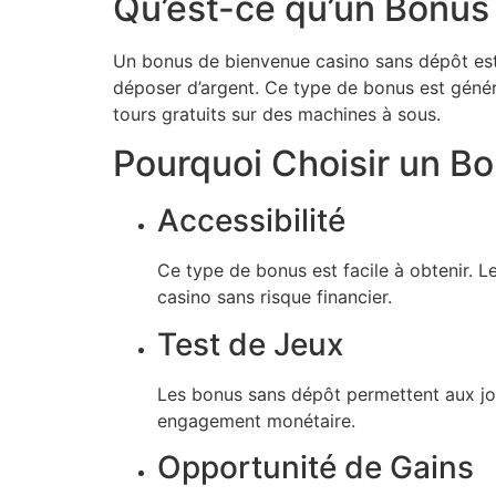
Qu’est-ce qu’un Bonus
Un bonus de bienvenue casino sans dépôt est 
déposer d’argent. Ce type de bonus est général
tours gratuits sur des machines à sous.
Pourquoi Choisir un B
Accessibilité
Ce type de bonus est facile à obtenir. Le
casino sans risque financier.
Test de Jeux
Les bonus sans dépôt permettent aux jou
engagement monétaire.
Opportunité de Gains