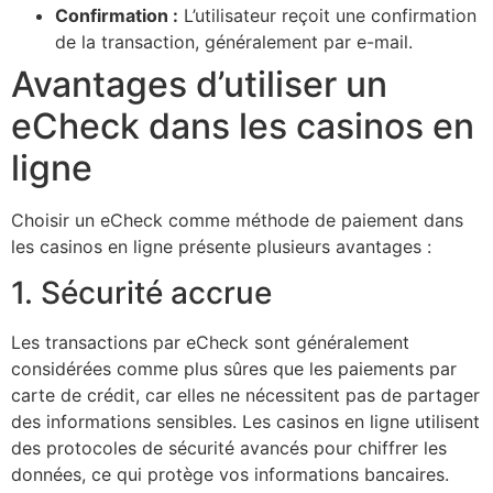
Confirmation :
L’utilisateur reçoit une confirmation
de la transaction, généralement par e-mail.
Avantages d’utiliser un
eCheck dans les casinos en
ligne
Choisir un eCheck comme méthode de paiement dans
les casinos en ligne présente plusieurs avantages :
1. Sécurité accrue
Les transactions par eCheck sont généralement
considérées comme plus sûres que les paiements par
carte de crédit, car elles ne nécessitent pas de partager
des informations sensibles. Les casinos en ligne utilisent
des protocoles de sécurité avancés pour chiffrer les
données, ce qui protège vos informations bancaires.