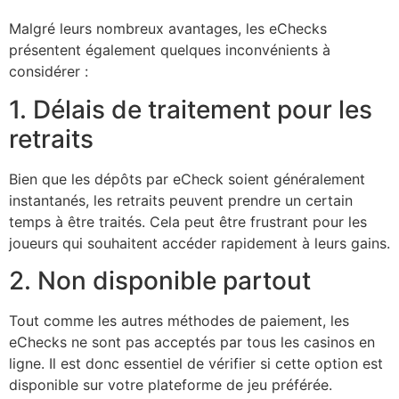
Malgré leurs nombreux avantages, les eChecks
présentent également quelques inconvénients à
considérer :
1. Délais de traitement pour les
retraits
Bien que les dépôts par eCheck soient généralement
instantanés, les retraits peuvent prendre un certain
temps à être traités. Cela peut être frustrant pour les
joueurs qui souhaitent accéder rapidement à leurs gains.
2. Non disponible partout
Tout comme les autres méthodes de paiement, les
eChecks ne sont pas acceptés par tous les casinos en
ligne. Il est donc essentiel de vérifier si cette option est
disponible sur votre plateforme de jeu préférée.