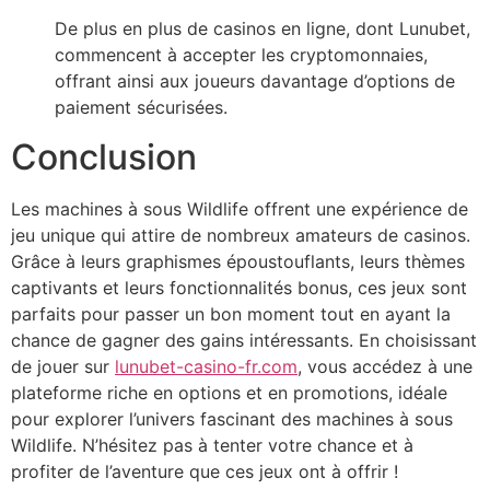
De plus en plus de casinos en ligne, dont Lunubet,
commencent à accepter les cryptomonnaies,
offrant ainsi aux joueurs davantage d’options de
paiement sécurisées.
Conclusion
Les machines à sous Wildlife offrent une expérience de
jeu unique qui attire de nombreux amateurs de casinos.
Grâce à leurs graphismes époustouflants, leurs thèmes
captivants et leurs fonctionnalités bonus, ces jeux sont
parfaits pour passer un bon moment tout en ayant la
chance de gagner des gains intéressants. En choisissant
de jouer sur
lunubet-casino-fr.com
, vous accédez à une
plateforme riche en options et en promotions, idéale
pour explorer l’univers fascinant des machines à sous
Wildlife. N’hésitez pas à tenter votre chance et à
profiter de l’aventure que ces jeux ont à offrir !