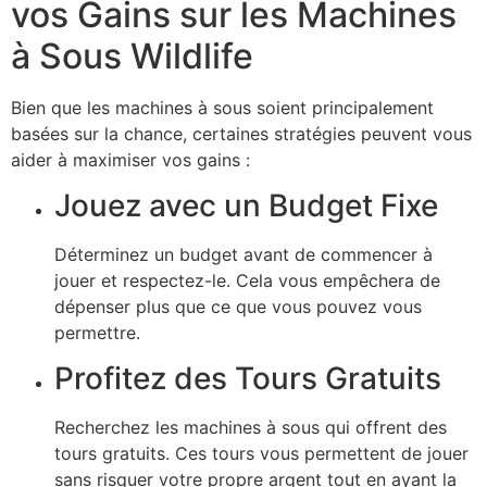
vos Gains sur les Machines
à Sous Wildlife
Bien que les machines à sous soient principalement
basées sur la chance, certaines stratégies peuvent vous
aider à maximiser vos gains :
Jouez avec un Budget Fixe
Déterminez un budget avant de commencer à
jouer et respectez-le. Cela vous empêchera de
dépenser plus que ce que vous pouvez vous
permettre.
Profitez des Tours Gratuits
Recherchez les machines à sous qui offrent des
tours gratuits. Ces tours vous permettent de jouer
sans risquer votre propre argent tout en ayant la