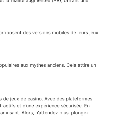
t la réalité augmentée (AR), offrant une
proposent des versions mobiles de leurs jeux.
opulaires aux mythes anciens. Cela attire un
s de jeux de casino. Avec des plateformes
tractifs et d’une expérience sécurisée. En
amusant. Alors, n’attendez plus, plongez