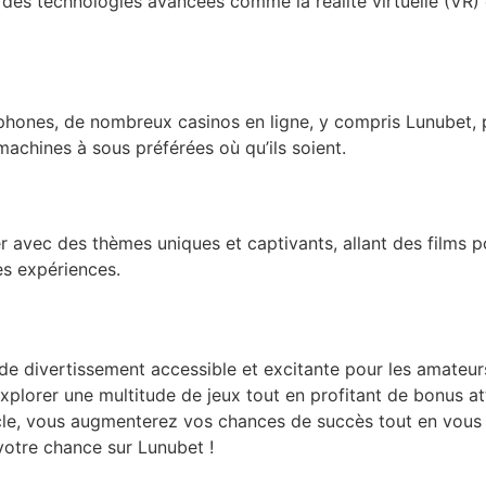
des technologies avancées comme la réalité virtuelle (VR) e
tphones, de nombreux casinos en ligne, y compris Lunubet, 
machines à sous préférées où qu’ils soient.
 avec des thèmes uniques et captivants, allant des films p
es expériences.
e divertissement accessible et excitante pour les amateur
explorer une multitude de jeux tout en profitant de bonus at
icle, vous augmenterez vos chances de succès tout en vous 
votre chance sur Lunubet !