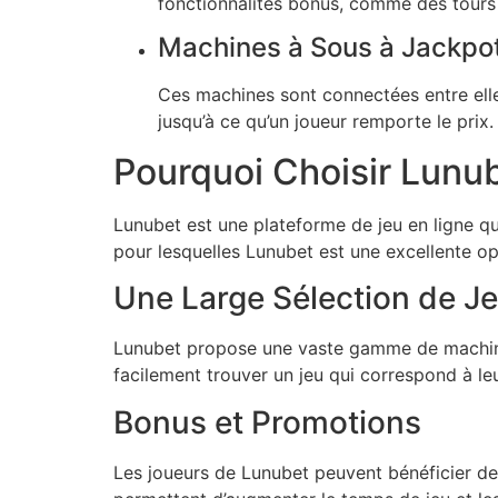
fonctionnalités bonus, comme des tours 
Machines à Sous à Jackpot
Ces machines sont connectées entre elle
jusqu’à ce qu’un joueur remporte le prix.
Pourquoi Choisir Lunu
Lunubet est une plateforme de jeu en ligne q
pour lesquelles Lunubet est une excellente o
Une Large Sélection de J
Lunubet propose une vaste gamme de machines
facilement trouver un jeu qui correspond à le
Bonus et Promotions
Les joueurs de Lunubet peuvent bénéficier de