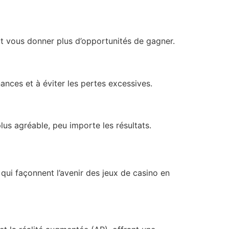
t vous donner plus d’opportunités de gagner.
ances et à éviter les pertes excessives.
us agréable, peu importe les résultats.
ui façonnent l’avenir des jeux de casino en