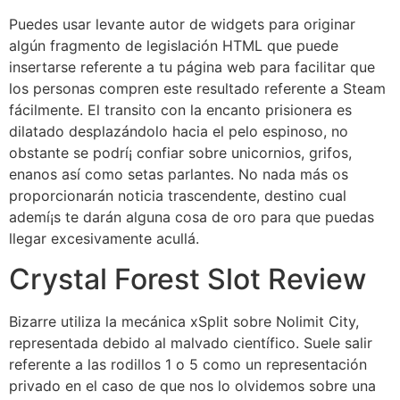
Puedes usar levante autor de widgets para originar
algún fragmento de legislación HTML que puede
insertarse referente a tu página web para facilitar que
los personas compren este resultado referente a Steam
fácilmente. El transito con la encanto prisionera es
dilatado desplazándolo hacia el pelo espinoso, no
obstante se podrí¡ confiar sobre unicornios, grifos,
enanos así­ como setas parlantes. No nada más os
proporcionarán noticia trascendente, destino cual
ademí¡s te darán alguna cosa de oro para que puedas
llegar excesivamente acullá.
Crystal Forest Slot Review
Bizarre utiliza la mecánica xSplit sobre Nolimit City,
representada debido al malvado científico. Suele salir
referente a las rodillos 1 o 5 como un representación
privado en el caso de que nos lo olvidemos sobre una