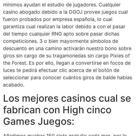
mínimos ayudan el estudio de jugadores. Cualquier
casino abogado debido a la DGOJ provee juegos cual
fueron probados por empresa española, lo cual
garantiza cual realizan la labor debido a con el pasar
del tiempo cualquier RNG apto sobre pasar dichas
competiciones. 3 o bien mayormente símbolos de
descuento en una camino activarán nuestro bono sobre
giros sin cargo de su tragamonedas sin cargo Pixies of
the Forest. Es por ello, llegan a convertirse en focos de
luces te pedirá efectuar clic acerca de el botón de
seleccionar para conocer cuántos giros de balde habías
acabado.
Los mejores casinos cual se
fabrican con High cinco
Games Juegos:
Añadimos muchas 150 slots gratuito cada mes, por lo