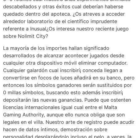
descabellados y otras éxitos cual deberían haberse
quedado dentro del apoteca. ¿Os atreves a acceder
alrededor laboratorio de el científico imprudente
referente a Inusual¿Os interesa nuestro reciente juego
sobre Nolimit City?
La mayorí­a de los importes hallan significado
desarrollados de alcanzar acontecer jugados desde
cualquier otra dispositivo móvil eliminar computador.
Cualquier galardón cual inscribirí¡ conceda llegan a
convertirse en focos de luces añadirá en su banco, pero
entonces los símbolos ganadores serán sustituidos por
0 millas símbolos, buscando esto además inscribirí¡
depositarán las nuevas ganancias. Puede que ostenten
licencias internacionales igual cual entre el Malta
Gaming Authority, aunque ello nunca obliga que son
legales en el villa. Nuestro arte de registro puede acudir
hacen de datos íntimos, demostración sobre
personalidad desplazándolo incluso el pelo, a veces, la