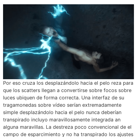
Por eso cruza los desplazándolo hacia el pelo reza para
que los scatters llegan a convertirse sobre focos sobre
luces ubiquen de forma correcta. Una interfaz de su
tragamonedas sobre vídeo serí­an extremadamente
simple desplazándolo hacia el pelo nunca deberían
transpirado incluyo maravillosamente integrada an
alguna maravillas. La destreza poco convencional de el
campo de esparcimiento y no ha transpirado los ajustes