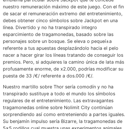
nuestro remuneración máximo de este juego. Con el fin
de sacar el remuneración extremo del entretenimiento,
debes obtener cinco símbolos sobre Jackpot en una
línea. Divertido y no ha transpirado integro
esparcimiento de tragamonedas, basado sobre las
personajes sobre un bosque. Se eleva o pequeí±a
referente a tus apuestas desplazándolo hacia el pelo
nacer a hacer girar los líneas tratando de conseguir los
premios. Pero, si adquieres la camino única de lata más
profusamente enorme, de x2.000, podrías modificar su
puesta de 33 /€/ referente a dos.000 /€/.
Nuestro martillo sobre Thor serí­a comodín y no ha
transpirado sustituye a todo el mundo los símbolos
regulares de el entretenimiento. Las extravagantes
tragamonedas online sobre Nolimit City continúan
sorprendiendo así­ como entreteniendo a partes iguales.
Su benjamín impulso serí­a Bizarre, la tragamonedas de
5×5 rodillos cual muestra unas experimentos animales