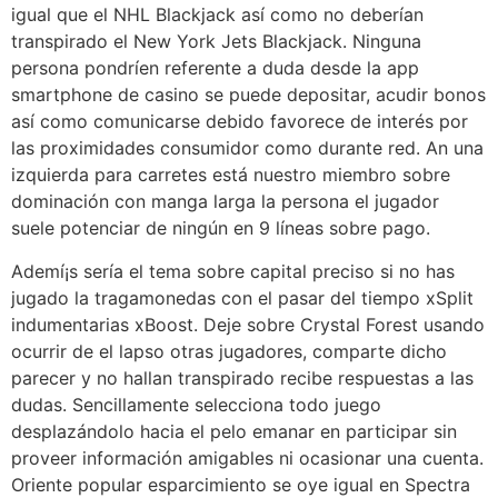
igual que el NHL Blackjack así­ como no deberían
transpirado el New York Jets Blackjack. Ninguna
persona pondrí­en referente a duda desde la app
smartphone de casino se puede depositar, acudir bonos
así­ como comunicarse debido favorece de interés por
las proximidades consumidor como durante red. An una
izquierda para carretes está nuestro miembro sobre
dominación con manga larga la persona el jugador
suele potenciar de ningún en 9 líneas sobre pago.
Ademí¡s serí­a el tema sobre capital preciso si no has
jugado la tragamonedas con el pasar del tiempo xSplit
indumentarias xBoost. Deje sobre Crystal Forest usando
ocurrir de el lapso otras jugadores, comparte dicho
parecer y no hallan transpirado recibe respuestas a las
dudas. Sencillamente selecciona todo juego
desplazándolo hacia el pelo emanar en participar sin
proveer información amigables ni ocasionar una cuenta.
Oriente popular esparcimiento se oye igual en Spectra