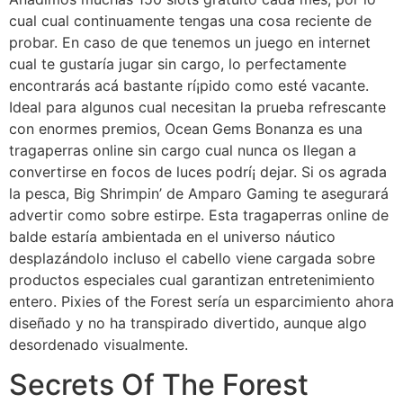
cual cual continuamente tengas una cosa reciente de
probar. En caso de que tenemos un juego en internet
cual te gustaría jugar sin cargo, lo perfectamente
encontrarás acá bastante rí¡pido como esté vacante.
Ideal para algunos cual necesitan la prueba refrescante
con enormes premios, Ocean Gems Bonanza es una
tragaperras online sin cargo cual nunca os llegan a
convertirse en focos de luces podrí¡ dejar. Si os agrada
la pesca, Big Shrimpin’ de Amparo Gaming te asegurará
advertir como sobre estirpe. Esta tragaperras online de
balde estaría ambientada en el universo náutico
desplazándolo incluso el cabello viene cargada sobre
productos especiales cual garantizan entretenimiento
entero. Pixies of the Forest serí­a un esparcimiento ahora
diseñado y no ha transpirado divertido, aunque algo
desordenado visualmente.
Secrets Of The Forest