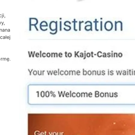
ji,
y,
 nana
całej
ormę.