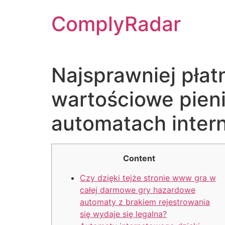
Skip
ComplyRadar
to
content
Najsprawniej płat
wartościowe pieni
automatach inter
Content
Czy dzięki tejże stronie www gra w
całej darmowe gry hazardowe
automaty z brakiem rejestrowania
się wydaje się legalna?