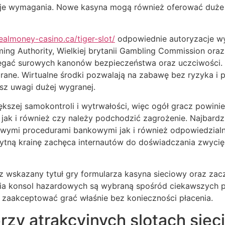
woje wymagania. Nowe kasyna mogą również oferować duże w
realmoney-casino.ca/tiger-slot/
odpowiednie autoryzacje w
ng Authority, Wielkiej brytanii Gambling Commission oraz 
rzegać surowych kanonów bezpieczeństwa oraz uczciwości.
ane. Wirtualne środki pozwalają na zabawę bez ryzyka i po
z uwagi dużej wygranej.
zej samokontroli i wytrwałości, więc ogół gracz powinie
ak i również czy należy podchodzić zagrożenie. Najbardzie
iwymi procedurami bankowymi jak i również odpowiedzialna
żytną krainę zachęca internautów do doświadczania zwyci
z wskazany tytuł gry formularza kasyna sieciowy oraz zac
a konsol hazardowych są wybraną spośród ciekawszych p
 zaakceptować grać właśnie bez konieczności płacenia.
rzy atrakcyjnych slotach siec