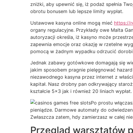
zniżki, aby upewnić się, iż podaż spełnia T
obrotu bonusem lub lepsze limity wypłat.
Ustawowe kasyna online mogą mieć
https://
organy regulacyjne. Przykłady owe Malta Gami
autoryzacji określa, iż kasyno może przest
zapewnia emocje oraz okazję w rzetelne wygr
pomocą w żadnym wypadku odrzucić dorobis
Jednak zabawy gotówkowe domagają się więks
jakim sposobem pragnie pielęgnować hazard j
niezawodnego kasyna przez internet z właśc
kapitał. Nasz drobny pan odkrywający staro
kształcie 5×3 jak i również 20 liniach wypłat.
Po prostu włączas
pieniądze. Darmowe automaty do odwiedzeni
Zwłaszcza zatem, hdy zamierzasz w całej nie
Przegląd warsztatów p