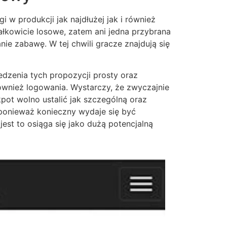
w produkcji jak najdłużej jak i również
całkowicie losowe, zatem ani jedna przybrana
e zabawę. W tej chwili gracze znajdują się
edzenia tych propozycji prosty oraz
ównież logowania. Wystarczy, że zwyczajnie
pot wolno ustalić jak szczególną oraz
 ponieważ konieczny wydaje się być
jest to osiąga się jako dużą potencjalną