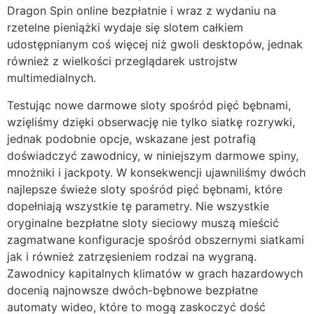
Dragon Spin online bezpłatnie i wraz z wydaniu na
rzetelne pieniążki wydaje się slotem całkiem
udostępnianym coś więcej niż gwoli desktopów, jednak
również z wielkości przeglądarek ustrojstw
multimedialnych.
Testując nowe darmowe sloty spośród pięć bębnami,
wzięliśmy dzięki obserwację nie tylko siatkę rozrywki,
jednak podobnie opcje, wskazane jest potrafią
doświadczyć zawodnicy, w niniejszym darmowe spiny,
mnożniki i jackpoty. W konsekwencji ujawniliśmy dwóch
najlepsze świeże sloty spośród pięć bębnami, które
dopełniają wszystkie tę parametry. Nie wszystkie
oryginalne bezpłatne sloty sieciowy muszą mieścić
zagmatwane konfiguracje spośród obszernymi siatkami
jak i również zatrzęsieniem rodzai na wygraną.
Zawodnicy kapitalnych klimatów w grach hazardowych
docenią najnowsze dwóch-bębnowe bezpłatne
automaty wideo, które to mogą zaskoczyć dość