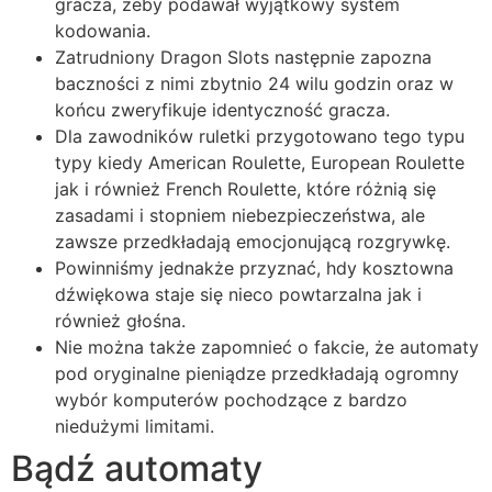
gracza, żeby podawał wyjątkowy system
kodowania.
Zatrudniony Dragon Slots następnie zapozna
baczności z nimi zbytnio 24 wilu godzin oraz w
końcu zweryfikuje identyczność gracza.
Dla zawodników ruletki przygotowano tego typu
typy kiedy American Roulette, European Roulette
jak i również French Roulette, które różnią się
zasadami i stopniem niebezpieczeństwa, ale
zawsze przedkładają emocjonującą rozgrywkę.
Powinniśmy jednakże przyznać, hdy kosztowna
dźwiękowa staje się nieco powtarzalna jak i
również głośna.
Nie można także zapomnieć o fakcie, że automaty
pod oryginalne pieniądze przedkładają ogromny
wybór komputerów pochodzące z bardzo
niedużymi limitami.
Bądź automaty