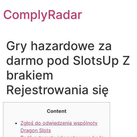
Skip
ComplyRadar
to
content
Gry hazardowe za
darmo pod SlotsUp Z
brakiem
Rejestrowania się
Content
Zgłoś do odwiedzenia wspólnoty
Dragon Slots