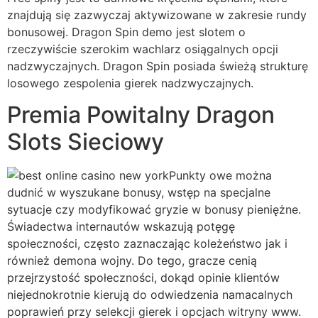
znajdują się zazwyczaj aktywizowane w zakresie rundy
bonusowej. Dragon Spin demo jest slotem o
rzeczywiście szerokim wachlarz osiągalnych opcji
nadzwyczajnych. Dragon Spin posiada świeżą strukturę
losowego zespolenia gierek nadzwyczajnych.
Premia Powitalny Dragon
Slots Sieciowy
Punkty owe można
dudnić w wyszukane bonusy, wstęp na specjalne
sytuacje czy modyfikować gryzie w bonusy pieniężne.
Świadectwa internautów wskazują potęgę
społeczności, często zaznaczając koleżeństwo jak i
również demona wojny. Do tego, gracze cenią
przejrzystość społeczności, dokąd opinie klientów
niejednokrotnie kierują do odwiedzenia namacalnych
poprawień przy selekcji gierek i opcjach witryny www.