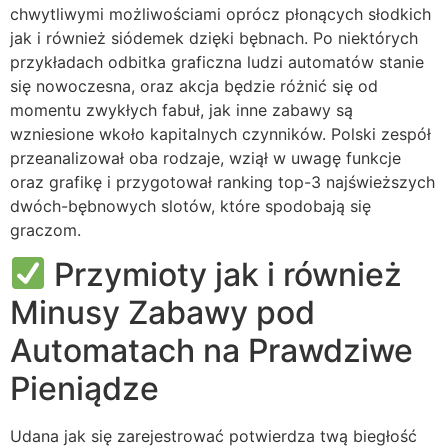
chwytliwymi możliwościami oprócz płonących słodkich
jak i również siódemek dzięki bębnach. Po niektórych
przykładach odbitka graficzna ludzi automatów stanie
się nowoczesna, oraz akcja będzie różnić się od
momentu zwykłych fabuł, jak inne zabawy są
wzniesione wkoło kapitalnych czynników. Polski zespół
przeanalizował oba rodzaje, wziął w uwagę funkcje
oraz grafikę i przygotował ranking top-3 najświeższych
dwóch-bębnowych slotów, które spodobają się
graczom.
Przymioty jak i również
Minusy Zabawy pod
Automatach na Prawdziwe
Pieniądze
Udana jak się zarejestrować potwierdza twą biegłość