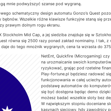
ogą mnie podwyższyć szanse pod wygraną.
ego schematyczny design automatu Gonzo’s Quest pozosta
 bębnów. Wszelkie różne klawisze funkcyjne staną się prze
przy prawym dolnym rogu ekranu.
tockholm Mid Cap, a jej siedziba znajduje się w Sztokhol
st równa się 2500 razy ponad zakład nominalny. I tak, z w
 daje do tego mnożnik wygranych, cena ta wzrasta do 375
NetEnt, Quickfire (Microgaming) czy
na urozmaicanie swoich komputerów
ryzykować, grając pod rzetelne fina
Play-fortune.pl będziesz radować s
funkcjonowania w całej uciechy auto
podstawę automatów do komputerów,
się być dostępna będąc demo dzięki 
możesz badać wszelkie sloty bez d
W największym stopniu doceniane sl
kasynach sieciowy, hdy zawodnicy p