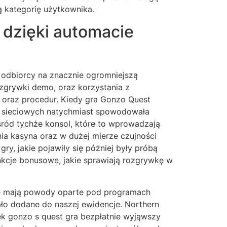
ą kategorię użytkownika.
 dzięki automacie
 odbiorcy na znacznie ogromniejszą
grywki demo, oraz korzystania z
 oraz procedur. Kiedy gra Gonzo Quest
ch sieciowych natychmiast spowodowała
ośród tychże konsol, które to wprowadzają
a kasyna oraz w dużej mierze czujności
, jakie pojawiły się póżniej były próbą
nkcje bonusowe, jakie sprawiają rozgrywkę w
tóre mają powody oparte pod programach
ło dodane do naszej ewidencje. Northern
ek gonzo s quest gra bezpłatnie wyjąwszy