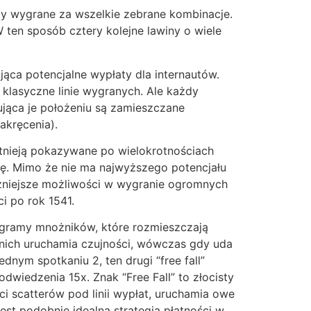
ży wygrane za wszelkie zebrane kombinacje.
W ten sposób cztery kolejne lawiny o wiele
ąca potencjalne wypłaty dla internautów.
klasyczne linie wygranych. Ale każdy
ująca je położeniu są zamieszczane
akręcenia).
stnieją pokazywane po wielokrotnościach
nię. Mimo że nie ma najwyższego potencjału
óżniejsze możliwości w wygranie ogromnych
i po rok 1541.
gramy mnożników, które rozmieszczają
 nich uruchamia czujności, wówczas gdy uda
ednym spotkaniu 2, ten drugi “free fall”
wiedzenia 15x. Znak “Free Fall” to złocisty
 scatterów pod linii wypłat, uruchamia owe
st podobnie idealną strategią płatności w