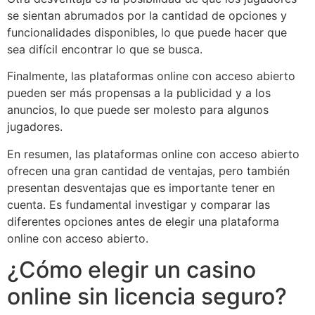
se sientan abrumados por la cantidad de opciones y
funcionalidades disponibles, lo que puede hacer que
sea difícil encontrar lo que se busca.
Finalmente, las plataformas online con acceso abierto
pueden ser más propensas a la publicidad y a los
anuncios, lo que puede ser molesto para algunos
jugadores.
En resumen, las plataformas online con acceso abierto
ofrecen una gran cantidad de ventajas, pero también
presentan desventajas que es importante tener en
cuenta. Es fundamental investigar y comparar las
diferentes opciones antes de elegir una plataforma
online con acceso abierto.
¿Cómo elegir un casino
online sin licencia seguro?