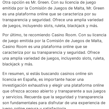
Otra opción es Mr. Green. Con su licencia de juego
emitida por la Comisión de Juegos de Malta, Mr. Green
es una plataforma online que se caracteriza por su
transparencia y seguridad. Ofrece una amplia variedad
de juegos, incluyendo slots, ruleta, blackjack y más.
Por último, te recomiendo Casino Room. Con su licencia
de juego emitida por la Comisión de Juegos de Malta,
Casino Room es una plataforma online que se
caracteriza por su transparencia y seguridad. Ofrece
una amplia variedad de juegos, incluyendo slots, ruleta,
blackjack y más.
En resumen, si estás buscando casinos online sin
licencia en España, es importante hacer una
investigación exhaustiva y elegir una plataforma online
que ofrezca acceso abierto y transparente a sus juegos
y servicios. Recuerda que la seguridad y transparencia
son fundamentales para disfrutar de una experiencia de
juego online segura y satisfactoria.