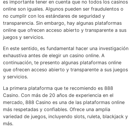
es importante tener en cuenta que no todos los casinos
online son iguales. Algunos pueden ser fraudulentos o
no cumplir con los estándares de seguridad y
transparencia. Sin embargo, hay algunas plataformas
online que ofrecen acceso abierto y transparente a sus
juegos y servicios.
En este sentido, es fundamental hacer una investigación
exhaustiva antes de elegir un casino online. A
continuación, te presento algunas plataformas online
que ofrecen acceso abierto y transparente a sus juegos
y servicios.
La primera plataforma que te recomiendo es 888
Casino. Con más de 20 años de experiencia en el
mercado, 888 Casino es una de las plataformas online
más respetadas y confiables. Ofrece una amplia
variedad de juegos, incluyendo slots, ruleta, blackjack y
más.