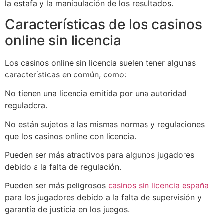
la estafa y la manipulación de los resultados.
Características de los casinos
online sin licencia
Los casinos online sin licencia suelen tener algunas
características en común, como:
No tienen una licencia emitida por una autoridad
reguladora.
No están sujetos a las mismas normas y regulaciones
que los casinos online con licencia.
Pueden ser más atractivos para algunos jugadores
debido a la falta de regulación.
Pueden ser más peligrosos
casinos sin licencia españa
para los jugadores debido a la falta de supervisión y
garantía de justicia en los juegos.