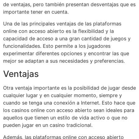
de ventajas, pero también presentan desventajas que es
importante tener en cuenta.
Una de las principales ventajas de las plataformas
online con acceso abierto es la flexibilidad y la
capacidad de acceso a una gran cantidad de juegos y
funcionalidades. Esto permite a los jugadores
experimentar diferentes opciones y encontrar las que
mejor se adaptan a sus necesidades y preferencias.
Ventajas
Otra ventaja importante es la posibilidad de jugar desde
cualquier lugar y en cualquier momento, siempre y
cuando se tenga una conexión a Internet. Esto hace que
los casinos online con acceso abierto sean ideales para
aquellos que tienen un estilo de vida activo o que no
pueden jugar en un casino tradicional.
Además, las plataformas online con acceso abierto