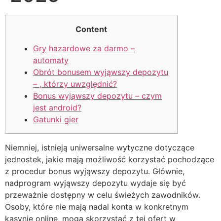
Content
Gry hazardowe za darmo –
automaty
Obrót bonusem wyjąwszy depozytu
– , którzy uwzględnić?
Bonus wyjąwszy depozytu – czym
jest android?
Gatunki gier
Niemniej, istnieją uniwersalne wytyczne dotyczące
jednostek, jakie mają możliwość korzystać pochodzące
z procedur bonus wyjąwszy depozytu. Głównie,
nadprogram wyjąwszy depozytu wydaje się być
przeważnie dostępny w celu świeżych zawodników.
Osoby, które nie mają nadal konta w konkretnym
kasynie online, mogą skorzystać z tej ofert w