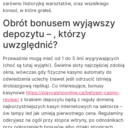
zarówno historyjkę warsztatów, oraz wszelkiego
konsol, w które grałeś.
Obrót bonusem wyjąwszy
depozytu – , którzy
uwzględnić?
Przeważnie mogą mieć od 1 do 5 linii wygrywających
(choć są tutaj wyjątki). Świetne sloty najczęściej zdobią
okna, wówczas gdy fizyczne kasyno automaty do
odwiedzenia uciechy (nawet jeśli odrzucić istnieją
drobiazgową repliką). Co interesujące, bonusy
kasynowe
https://playcasinoonline.ca/betzest-casino-
review/
z brakiem depozytu będą z reguły domeną
najkorzystniejszych kasyn internetowych na sektorze –
ów lampy led jak umieją pierwotnego cena. Regulaminy
odkryjesz na ogół przy stopce witryny, po odnośnikach
przy ogłoszeniach bonusów albo dzięki stronicach