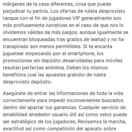
márgenes de la casa diferentes, cosa que puede
perjudicar tu pericia. Los ofertas de ruleta desprovisto
tanque con el fin de jugadores VIP generalmente son
más profusamente lucrativas en el caso de que nos lo
olvidemos válidas de más juegos, aunque igualmente se
encuentran bloqueadas tras grados de lealtad y no ha
transpirado son menos permitibles. Si te encanta
juguetear empezando por el smartphone, los
promociones sin depósito desarrolladas para móviles
resultan perfectas anónima. Deben los mismos
beneficios cual las apuestas gratuito de ruleta
desprovisto depósito.
Asegúrate de entrar las informaciones de toda la vida
correctamente para impedir inconvenientes buscados
dentro del apartar tus ganancias. Cualquier servicio de
amabilidad alrededor usuario útil así­ como veloz puede
ser estratégico de los jugadores. Revisamos la marcha,
exactitud así­ como competición del aparato sobre