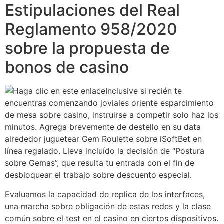
Estipulaciones del Real
Reglamento 958/2020
sobre la propuesta de
bonos de casino
Inclusive si recién te
encuentras comenzando joviales oriente esparcimiento
de mesa sobre casino, instruirse a competir solo haz los
minutos. Agrega brevemente de destello en su data
alrededor juguetear Gem Roulette sobre iSoftBet en
línea regalado. Lleva incluído la decisión de “Postura
sobre Gemas”, que resulta tu entrada con el fin de
desbloquear el trabajo sobre descuento especial.
Evaluamos la capacidad de replica de los interfaces,
una marcha sobre obligación de estas redes y la clase
común sobre el test en el casino en ciertos dispositivos.