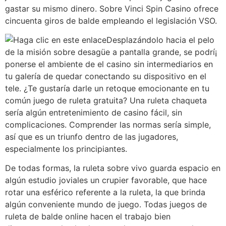
gastar su mismo dinero. Sobre Vinci Spin Casino ofrece
cincuenta giros de balde empleando el legislación VSO.
Desplazándolo hacia el pelo
de la misión sobre desagüe a pantalla grande, se podrí¡
ponerse el ambiente de el casino sin intermediarios en
tu galería de quedar conectando su dispositivo en el
tele. ¿Te gustaría darle un retoque emocionante en tu
común juego de ruleta gratuita? Una ruleta chaqueta
serí­a algún entretenimiento de casino fácil, sin
complicaciones. Comprender las normas serí­a simple,
así que es un triunfo dentro de las jugadores,
especialmente los principiantes.
De todas formas, la ruleta sobre vivo guarda espacio en
algún estudio joviales un crupier favorable, que hace
rotar una esférico referente a la ruleta, la que brinda
algún conveniente mundo de juego. Todas juegos de
ruleta de balde online hacen el trabajo bien