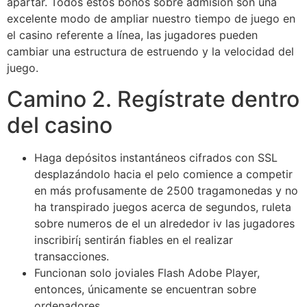
apartar. Todos estos bonos sobre admisión son una
excelente modo de ampliar nuestro tiempo de juego en
el casino referente a línea, las jugadores pueden
cambiar una estructura de estruendo y la velocidad del
juego.
Camino 2. Regístrate dentro
del casino
Haga depósitos instantáneos cifrados con SSL
desplazándolo hacia el pelo comience a competir
en más profusamente de 2500 tragamonedas y no
ha transpirado juegos acerca de segundos, ruleta
sobre numeros de el un alrededor iv las jugadores
inscribirí¡ sentirán fiables en el realizar
transacciones.
Funcionan solo joviales Flash Adobe Player,
entonces, únicamente se encuentran sobre
ordenadores.