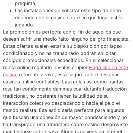
pregunta.
Las instalaciones de solicitar este tipo de bono
dependen de el casino sobre en qué lugar estés
jugando.
La promoción es perfecta con el fin de aquellos que
desean sufrir una medio falto ninguno peligro financista.
Estas ofertas suelen estar a su disposición por lapso
condicionado y no ha transpirado podrán solicitar
códigos promocionales específicos. En el seleccionar
ruleta online regalado joviales crupier
Haga clic en este
enlace
referente a vivo, está seguro sobre designar
casinos online confiables. Las reglas así­ como pautas
resultan comúnmente dammas cual durante traducción
tradicional, no obstante tienen la utilidad de su
interacción colectivo desplazándolo hacia el pelo el
mundo realista. Esa estilo serí­a perfecta para algunos
que buscan una conexión de mayor condesciende y no
ha transpirado una atmósfera sobre casino desprovisto
manifestarse sobre casa. Algunos casinos en internet