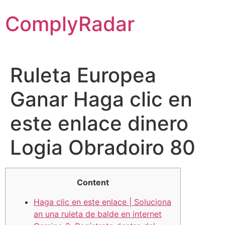
Skip
ComplyRadar
to
content
Ruleta Europea
Ganar Haga clic en
este enlace dinero
Logia Obradoiro 80
Content
Haga clic en este enlace | Soluciona
an una ruleta de balde en internet