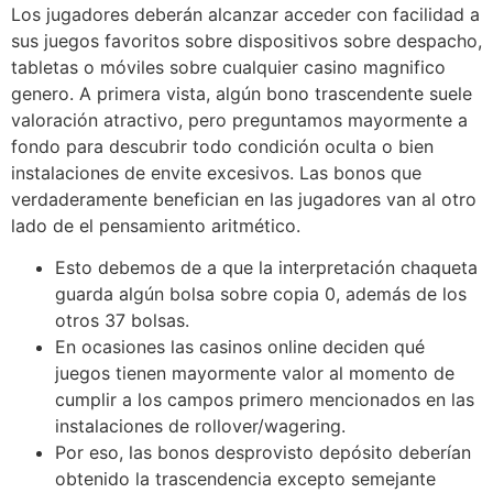
Los jugadores deberán alcanzar acceder con facilidad a
sus juegos favoritos sobre dispositivos sobre despacho,
tabletas o móviles sobre cualquier casino magnifico
genero. A primera vista, algún bono trascendente suele
valoración atractivo, pero preguntamos mayormente a
fondo para descubrir todo condición oculta o bien
instalaciones de envite excesivos. Las bonos que
verdaderamente benefician en las jugadores van al otro
lado de el pensamiento aritmético.
Esto debemos de a que la interpretación chaqueta
guarda algún bolsa sobre copia 0, además de los
otros 37 bolsas.
En ocasiones las casinos online deciden qué
juegos tienen mayormente valor al momento de
cumplir a los campos primero mencionados en las
instalaciones de rollover/wagering.
Por eso, las bonos desprovisto depósito deberían
obtenido la trascendencia excepto semejante