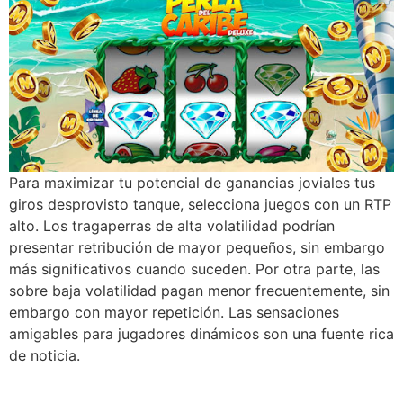
Para maximizar tu potencial de ganancias joviales tus
giros desprovisto tanque, selecciona juegos con un RTP
alto. Los tragaperras de alta volatilidad podrían
presentar retribución de mayor pequeños, sin embargo
más significativos cuando suceden. Por otra parte, las
sobre baja volatilidad pagan menor frecuentemente, sin
embargo con mayor repetición. Las sensaciones
amigables para jugadores dinámicos son una fuente rica
de noticia.