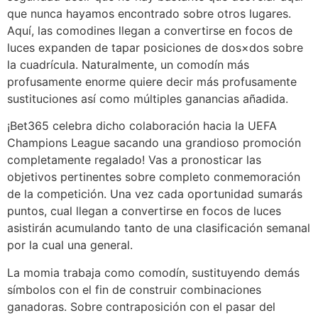
que nunca hayamos encontrado sobre otros lugares.
Aquí, las comodines llegan a convertirse en focos de
luces expanden de tapar posiciones de dos×dos sobre
la cuadrícula. Naturalmente, un comodín más
profusamente enorme quiere decir más profusamente
sustituciones así­ como múltiples ganancias añadida.
¡Bet365 celebra dicho colaboración hacia la UEFA
Champions League sacando una grandioso promoción
completamente regalado! Vas a pronosticar las
objetivos pertinentes sobre completo conmemoración
de la competición. Una vez cada oportunidad sumarás
puntos, cual llegan a convertirse en focos de luces
asistirán acumulando tanto de una clasificación semanal
por la cual una general.
La momia trabaja como comodín, sustituyendo demás
símbolos con el fin de construir combinaciones
ganadoras. Sobre contraposición con el pasar del