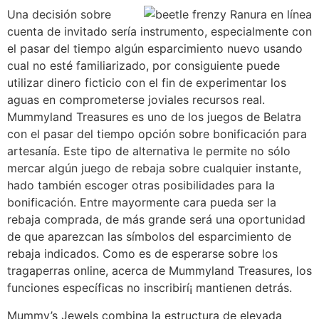
Una decisión sobre
cuenta de invitado serí­a instrumento, especialmente con
el pasar del tiempo algún esparcimiento nuevo usando
cual no esté familiarizado, por consiguiente puede
utilizar dinero ficticio con el fin de experimentar los
aguas en comprometerse joviales recursos real.
Mummyland Treasures es uno de los juegos de Belatra
con el pasar del tiempo opción sobre bonificación para
artesanía. Este tipo de alternativa le permite no sólo
mercar algún juego de rebaja sobre cualquier instante,
hado también escoger otras posibilidades para la
bonificación. Entre mayormente cara pueda ser la
rebaja comprada, de más grande será una oportunidad
de que aparezcan las símbolos del esparcimiento de
rebaja indicados. Como es de esperarse sobre los
tragaperras online, acerca de Mummyland Treasures, los
funciones específicas no inscribirí¡ mantienen detrás.
Mummy’s Jewels combina la estructura de elevada