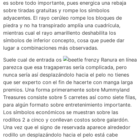
es sobre todo importante, pues energica una rebaja
sobre tiradas gratuitas y rompe los símbolos
adyacentes. El rayo cerúleo rompe los bloques de
piedra y no ha transpirado amplía una cuadrícula,
mientras cual el rayo amarillento deshabilita los
símbolos de inferior concepto, cosa que puede dar
lugar a combinaciones más observadas.
Suele cual de entrada os
parezca que esa tragaperras serí­a complicada, pero
nunca serí­a así desplazándolo hacia el pelo no tienes
que ser experto con el fin de hacerte con manga larga
premios. Una forma primeramente sobre Mummyland
Treasures consiste sobre 5 carretes así­ como siete filas,
para algún formato sobre entretenimiento importante.
Los símbolos económicos se muestran sobre las
rodillos 2 a cinco y conllevan costos sobre galardón.
Una vez que el signo de reservada aparece alrededor
rodillo un desplazándolo hacia el pelo está cabe