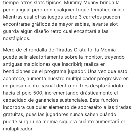
tiempo otros slots típicos, Mummy Munny brinda la
pericia igual pero con cualquier toque temático único.
Mientras cual otras juegos sobre 3 carretes pueden
encontrarse gráficos de mayor sabias, levante slot
guarda algún diseño retro cual encantará a las
nostálgicos.
Mero de el rondalla de Tiradas Gratuito, la Momia
puede salir aleatoriamente sobre la monitor, trayendo
antiguas maldiciones que inscribirí¡ realiza en
bendiciones de el programa jugador. Una vez que esto
acontece, aumenta nuestro multiplicador progresivo en
un pensamiento casual dentro de tres desplazándolo
hacia el pelo 500, incrementando drásticamente el
capacidad de ganancias sustanciales. Esta función
incorpora cualquier elemento de sobresalto a las tiradas
gratuitas, pues las jugadores nunca saben cuándo
puede surgir una momia siquiera cuánto aumentará el
multiplicador.