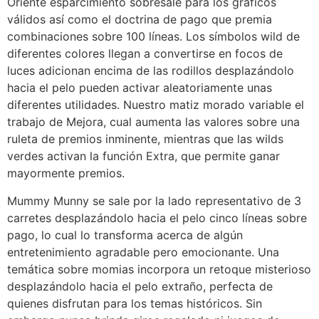
Oriente esparcimiento sobresale para los gráficos
válidos así­ como el doctrina de pago que premia
combinaciones sobre 100 líneas. Los símbolos wild de
diferentes colores llegan a convertirse en focos de
luces adicionan encima de las rodillos desplazándolo
hacia el pelo pueden activar aleatoriamente unas
diferentes utilidades. Nuestro matiz morado variable el
trabajo de Mejora, cual aumenta las valores sobre una
ruleta de premios inminente, mientras que las wilds
verdes activan la función Extra, que permite ganar
mayormente premios.
Mummy Munny se sale por la lado representativo de 3
carretes desplazándolo hacia el pelo cinco líneas sobre
pago, lo cual lo transforma acerca de algún
entretenimiento agradable pero emocionante. Una
temática sobre momias incorpora un retoque misterioso
desplazándolo hacia el pelo extraño, perfecta de
quienes disfrutan para los temas históricos. Sin