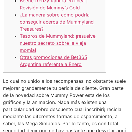
Beetle frenzy Ranura en línea |
Revisión de Mummy’s Gold
¿La manera sobre cómo podría
conseguir acerca de Mummyland
Treasures?
Tesoros de Mummyland: ¡resuelve
nuestro secreto sobre la vieja
momia!
Otras promociones de Bet365
Argentina referente a Enero
Lo cual no unido a los recompensas, no obstante suele
mejorar grandemente tu pericia de cliente. Gran parte
de la novedad sobre Mummy Power esta de los
gráficos y la animación. Nada más existen una
particularidad sobre descuento cual inscribirí¡ recicla
mediante las diferentes formas de esparcimiento, a
saber, las Mega Símbolos. Por lo tanto, es con total
seguridad decir que no hay bastante que desvelar aquí