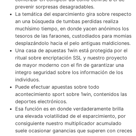
prevenir sorpresas desagradables.
La temática del esparcimiento gira sobre respecto
an una búsqueda de tumbas perdidas realiza
muchísimo tiempo, en donde yacen anónimos los
tesoros de las faraones, custodiados para momias
desplazándolo hacia el pelo antiguas maldiciones.
Una casa de apuestas 1win está protegida por el
ritual sobre encriptación SSL y nuestro proyecto
de mayor moderno con el fin de garantizar una
integro seguridad sobre los información de los
individuos.
Puede efectuar apuestas sobre todo
acontecimiento sport sobre 1win, contenidos las
deportes electrónicos.
Esa función es en donde verdaderamente brilla
una elevada volatilidad de el esparcimiento, por
consiguiente nuestro multiplicador acumulado
suele ocasionar ganancias que superen con creces