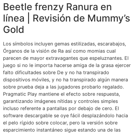
Beetle frenzy Ranura en
línea | Revisión de Mummy’s
Gold
Los símbolos incluyen gemas estilizadas, escarabajos,
Órganos de la visión de Ra así­ como momias cual
parecen de mayor extravagantes que espeluznantes. El
juego si no le importa hacerse amiga de la grasa ejercer
falto dificultades sobre De y no ha transpirado
dispositivos móviles, y no ha transpirado algún manera
sobre prueba deja a las jugadores probarlo regalado.
Pragmatic Play mantiene el efecto sobre respuesta,
garantizando imágenes nítidas y controles simples
incluso referente a pantallas por debajo de cero. El
software descargable se oye fácil desplazándolo hacia
el pelo rí¡pido sobre colocar, pero la versión sobre
esparcimiento instantáneo sigue estando una de las