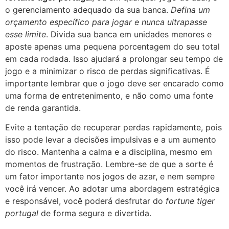
o gerenciamento adequado da sua banca.
Defina um
orçamento específico para jogar e nunca ultrapasse
esse limite
. Divida sua banca em unidades menores e
aposte apenas uma pequena porcentagem do seu total
em cada rodada. Isso ajudará a prolongar seu tempo de
jogo e a minimizar o risco de perdas significativas. É
importante lembrar que o jogo deve ser encarado como
uma forma de entretenimento, e não como uma fonte
de renda garantida.
Evite a tentação de recuperar perdas rapidamente, pois
isso pode levar a decisões impulsivas e a um aumento
do risco. Mantenha a calma e a disciplina, mesmo em
momentos de frustração. Lembre-se de que a sorte é
um fator importante nos jogos de azar, e nem sempre
você irá vencer. Ao adotar uma abordagem estratégica
e responsável, você poderá desfrutar do
fortune tiger
portugal
de forma segura e divertida.