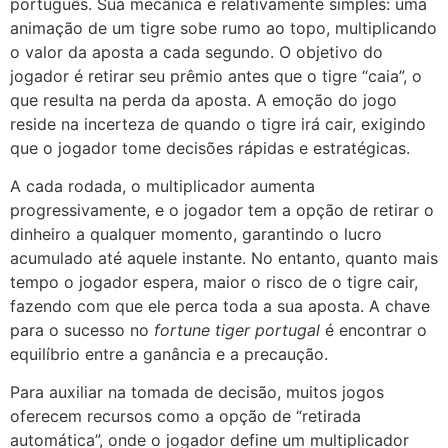
português. Sua mecânica é relativamente simples: uma
animação de um tigre sobe rumo ao topo, multiplicando
o valor da aposta a cada segundo. O objetivo do
jogador é retirar seu prêmio antes que o tigre “caia”, o
que resulta na perda da aposta. A emoção do jogo
reside na incerteza de quando o tigre irá cair, exigindo
que o jogador tome decisões rápidas e estratégicas.
A cada rodada, o multiplicador aumenta
progressivamente, e o jogador tem a opção de retirar o
dinheiro a qualquer momento, garantindo o lucro
acumulado até aquele instante. No entanto, quanto mais
tempo o jogador espera, maior o risco de o tigre cair,
fazendo com que ele perca toda a sua aposta. A chave
para o sucesso no
fortune tiger portugal
é encontrar o
equilíbrio entre a ganância e a precaução.
Para auxiliar na tomada de decisão, muitos jogos
oferecem recursos como a opção de “retirada
automática”, onde o jogador define um multiplicador