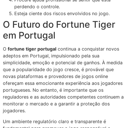
perdendo o controle.
Esteja ciente dos riscos envolvidos no jogo.
O Futuro do Fortune Tiger
em Portugal
O
fortune tiger portugal
continua a conquistar novos
adeptos em Portugal, impulsionado pela sua
simplicidade, emoção e potencial de ganhos. À medida
que a popularidade do jogo cresce, é provável que
novas plataformas e provedores de jogos online
ofereçam essa emocionante experiência aos jogadores
portugueses. No entanto, é importante que os
reguladores e as autoridades competentes continuem a
monitorar o mercado e a garantir a proteção dos
jogadores.
Um ambiente regulatório claro e transparente é