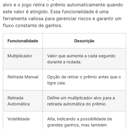
alvo e o jogo retira o prêmio automaticamente quando
este valor é atingido. Essa funcionalidade é uma
ferramenta valiosa para gerenciar riscos e garantir um
fluxo constante de ganhos.
Funcionalidade
Descrição
Multiplicador
Valor que aumenta a cada segundo
durante a rodada.
Retirada Manual
Opção de retirar o prêmio antes que o
tigre caia.
Retirada
Define um multiplicador alvo para a
Automática
retirada automática do prêmio.
Volatilidade
Alta, indicando a possibilidade de
grandes ganhos, mas também