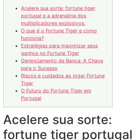
Acelere sua sorte: fortune tiger
portugal e a adrenalina dos
multiplicadores explosivos.
O que é o Fortune Tiger e como
funciona?
Estratégias para maximizar seus
ganhos no Fortune Tiger
Gerenciamento de Banca: A Chave
para o Sucesso
Riscos e cuidados ao jogar Fortune
Tiger
O Futuro do Fortune Tiger em
Portugal
Acelere sua sorte:
fortune tiger portugal