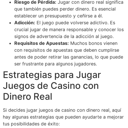
Riesgo de Pérdida:
Jugar con dinero real significa
que también puedes perder dinero. Es esencial
establecer un presupuesto y ceñirse a él.
Adicción:
El juego puede volverse adictivo. Es
crucial jugar de manera responsable y conocer los
signos de advertencia de la adicción al juego.
Requisitos de Apuestas:
Muchos bonos vienen
con requisitos de apuestas que deben cumplirse
antes de poder retirar las ganancias, lo que puede
ser frustrante para algunos jugadores.
Estrategias para Jugar
Juegos de Casino con
Dinero Real
Si decides jugar juegos de casino con dinero real, aquí
hay algunas estrategias que pueden ayudarte a mejorar
tus posibilidades de éxito: