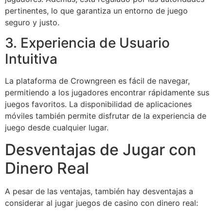
pertinentes, lo que garantiza un entorno de juego
seguro y justo.
3. Experiencia de Usuario
Intuitiva
La plataforma de Crowngreen es fácil de navegar,
permitiendo a los jugadores encontrar rápidamente sus
juegos favoritos. La disponibilidad de aplicaciones
móviles también permite disfrutar de la experiencia de
juego desde cualquier lugar.
Desventajas de Jugar con
Dinero Real
A pesar de las ventajas, también hay desventajas a
considerar al jugar juegos de casino con dinero real: