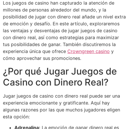
Los juegos de casino han capturado la atención de
millones de personas alrededor del mundo, y la
posibilidad de jugar con dinero real añade un nivel extra
de emoción y desafío. En este artículo, exploraremos
las ventajas y desventajas de jugar juegos de casino
con dinero real, así como estrategias para maximizar
tus posibilidades de ganar. También discutiremos la
experiencia única que ofrece
Crowngreen casino
y
cómo aprovechar sus promociones.
¿Por qué Jugar Juegos de
Casino con Dinero Real?
Jugar juegos de casino con dinero real puede ser una
experiencia emocionante y gratificante. Aquí hay
algunas razones por las que muchos jugadores eligen
esta opción:
Adrenalina:
La emoción de ganar dinero real es