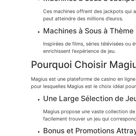
Ces machines offrent des jackpots qui a
peut atteindre des millions d’euros.
Machines à Sous à Thème
Inspirées de films, séries télévisées o
enrichissent l’expérience de jeu.
Pourquoi Choisir Magi
Magius est une plateforme de casino en ligne 
pour lesquelles Magius est le choix idéal pou
Une Large Sélection de Je
Magius propose une vaste collection de
facilement trouver un jeu qui correspond
Bonus et Promotions Attra