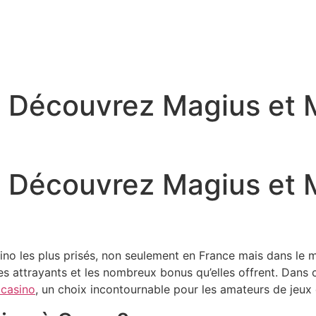
: Découvrez Magius et 
: Découvrez Magius et 
ino les plus prisés, non seulement en France mais dans le 
es attrayants et les nombreux bonus qu’elles offrent. Dans ce
 casino
, un choix incontournable pour les amateurs de jeux 