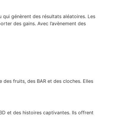
qui génèrent des résultats aléatoires. Les
porter des gains. Avec l’avènement des
des fruits, des BAR et des cloches. Elles
 et des histoires captivantes. Ils offrent