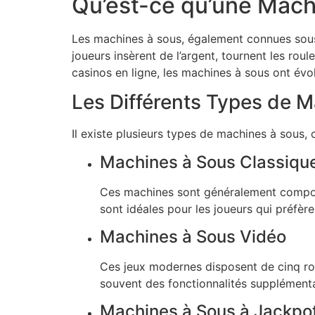
Qu’est-ce qu’une Mach
Les machines à sous, également connues sous 
joueurs insèrent de l’argent, tournent les ro
casinos en ligne, les machines à sous ont évo
Les Différents Types de 
Il existe plusieurs types de machines à sous,
Machines à Sous Classiqu
Ces machines sont généralement composée
sont idéales pour les joueurs qui préfèr
Machines à Sous Vidéo
Ces jeux modernes disposent de cinq roul
souvent des fonctionnalités supplémenta
Machines à Sous à Jackpot