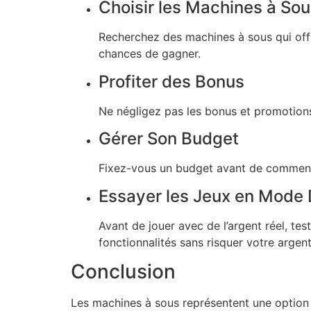
Choisir les Machines à So
Recherchez des machines à sous qui offre
chances de gagner.
Profiter des Bonus
Ne négligez pas les bonus et promotions
Gérer Son Budget
Fixez-vous un budget avant de commencer
Essayer les Jeux en Mode
Avant de jouer avec de l’argent réel, te
fonctionnalités sans risquer votre argent
Conclusion
Les machines à sous représentent une option 