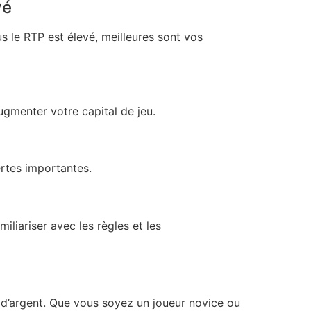
vé
s le RTP est élevé, meilleures sont vos
ugmenter votre capital de jeu.
rtes importantes.
liariser avec les règles et les
 d’argent. Que vous soyez un joueur novice ou