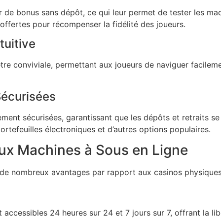
 de bonus sans dépôt, ce qui leur permet de tester les mac
offertes pour récompenser la fidélité des joueurs.
tuitive
re conviviale, permettant aux joueurs de naviguer facileme
Sécurisées
ent sécurisées, garantissant que les dépôts et retraits se 
ortefeuilles électroniques et d’autres options populaires.
ux Machines à Sous en Ligne
 de nombreux avantages par rapport aux casinos physiques
ccessibles 24 heures sur 24 et 7 jours sur 7, offrant la li