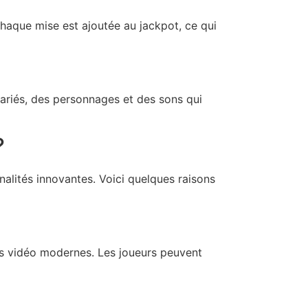
haque mise est ajoutée au jackpot, ce qui
variés, des personnages et des sons qui
?
alités innovantes. Voici quelques raisons
us vidéo modernes. Les joueurs peuvent