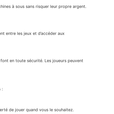
hines à sous sans risquer leur propre argent.
nt entre les jeux et d’accéder aux
font en toute sécurité. Les joueurs peuvent
 :
berté de jouer quand vous le souhaitez.