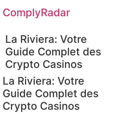
Skip
ComplyRadar
to
content
La Riviera: Votre
Guide Complet des
Crypto Casinos
La Riviera: Votre
Guide Complet des
Crypto Casinos