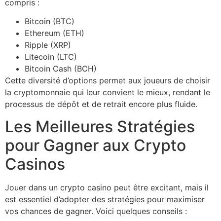
compris :
Bitcoin (BTC)
Ethereum (ETH)
Ripple (XRP)
Litecoin (LTC)
Bitcoin Cash (BCH)
Cette diversité d’options permet aux joueurs de choisir
la cryptomonnaie qui leur convient le mieux, rendant le
processus de dépôt et de retrait encore plus fluide.
Les Meilleures Stratégies
pour Gagner aux Crypto
Casinos
Jouer dans un crypto casino peut être excitant, mais il
est essentiel d’adopter des stratégies pour maximiser
vos chances de gagner. Voici quelques conseils :