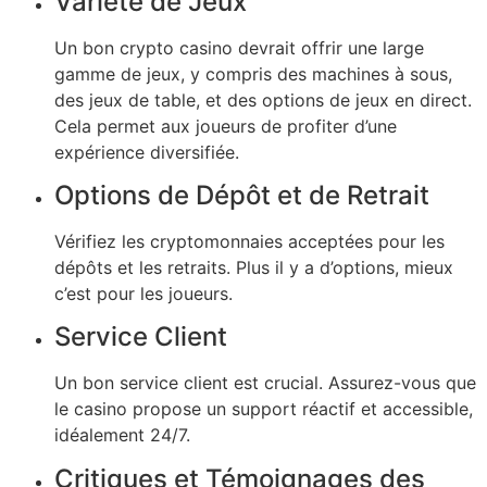
Variété de Jeux
Un bon crypto casino devrait offrir une large
gamme de jeux, y compris des machines à sous,
des jeux de table, et des options de jeux en direct.
Cela permet aux joueurs de profiter d’une
expérience diversifiée.
Options de Dépôt et de Retrait
Vérifiez les cryptomonnaies acceptées pour les
dépôts et les retraits. Plus il y a d’options, mieux
c’est pour les joueurs.
Service Client
Un bon service client est crucial. Assurez-vous que
le casino propose un support réactif et accessible,
idéalement 24/7.
Critiques et Témoignages des