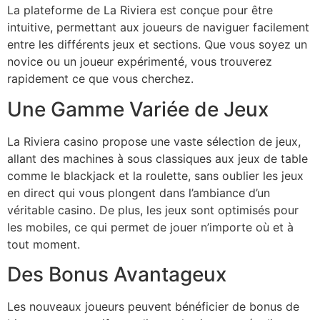
La plateforme de La Riviera est conçue pour être
intuitive, permettant aux joueurs de naviguer facilement
entre les différents jeux et sections. Que vous soyez un
novice ou un joueur expérimenté, vous trouverez
rapidement ce que vous cherchez.
Une Gamme Variée de Jeux
La Riviera casino propose une vaste sélection de jeux,
allant des machines à sous classiques aux jeux de table
comme le blackjack et la roulette, sans oublier les jeux
en direct qui vous plongent dans l’ambiance d’un
véritable casino. De plus, les jeux sont optimisés pour
les mobiles, ce qui permet de jouer n’importe où et à
tout moment.
Des Bonus Avantageux
Les nouveaux joueurs peuvent bénéficier de bonus de