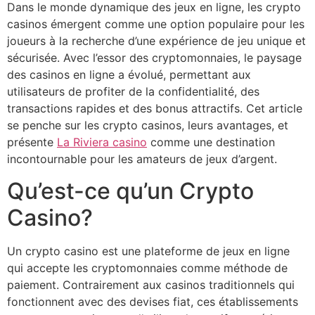
Dans le monde dynamique des jeux en ligne, les crypto
casinos émergent comme une option populaire pour les
joueurs à la recherche d’une expérience de jeu unique et
sécurisée. Avec l’essor des cryptomonnaies, le paysage
des casinos en ligne a évolué, permettant aux
utilisateurs de profiter de la confidentialité, des
transactions rapides et des bonus attractifs. Cet article
se penche sur les crypto casinos, leurs avantages, et
présente
La Riviera casino
comme une destination
incontournable pour les amateurs de jeux d’argent.
Qu’est-ce qu’un Crypto
Casino?
Un crypto casino est une plateforme de jeux en ligne
qui accepte les cryptomonnaies comme méthode de
paiement. Contrairement aux casinos traditionnels qui
fonctionnent avec des devises fiat, ces établissements